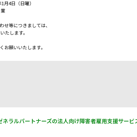
年1月4日​（日曜）​
営業
合わせ等に​つきましては、​
応いたします。​
く​お願い​いたします。
ゼネラルパートナーズの​
法人向け障害者雇用支援サービ