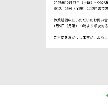
2025年12月27日​（土曜）​～2026
※12月26日​（金曜）は​12時まで​
休業期間中に​いただいた​お問い​
1月5日​（月曜）​13時より​順次対
ご不便を​おかけしますが、​よろし