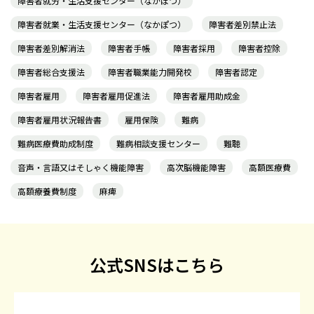
障害者就労・生活支援センター（なかぽつ）
障害者就業・生活支援センター（なかぽつ）
障害者差別禁止法
障害者差別解消法
障害者手帳
障害者採用
障害者控除
障害者総合支援法
障害者職業能力開発校
障害者認定
障害者雇用
障害者雇用促進法
障害者雇用助成金
障害者雇用状況報告書
雇用保険
難病
難病医療費助成制度
難病相談支援センター
難聴
音声・言語又はそしゃく機能障害
高次脳機能障害
高額医療費
高額療養費制度
麻痺
公式SNSはこちら