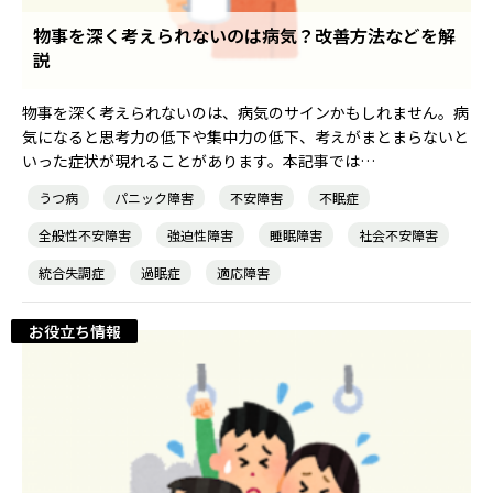
物事を深く考えられないのは病気？改善方法などを解
説
農業生産サービス
物事を深く考えられないのは、病気のサインかもしれません。病
気になると思考力の低下や集中力の低下、考えがまとまらないと
いった症状が現れることがあります。本記事では…
うつ病
パニック障害
不安障害
不眠症
ご利用ガイド
全般性不安障害
強迫性障害
睡眠障害
社会不安障害
統合失調症
過眠症
適応障害
法人向けページ
お役立ち情報
メニューを閉じる