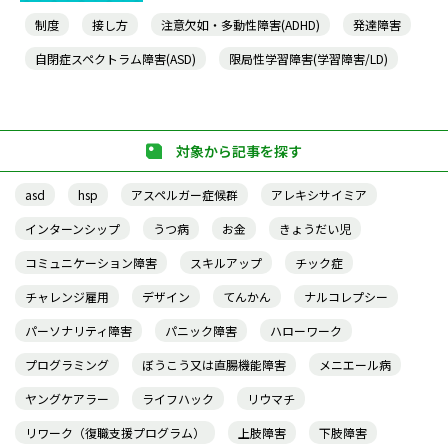
制度
接し方
注意欠如・多動性障害(ADHD)
発達障害
自閉症スペクトラム障害(ASD)
限局性学習障害(学習障害/LD)
対象から記事を探す
asd
hsp
アスペルガー症候群
アレキシサイミア
インターンシップ
うつ病
お金
きょうだい児
コミュニケーション障害
スキルアップ
チック症
チャレンジ雇用
デザイン
てんかん
ナルコレプシー
パーソナリティ障害
パニック障害
ハローワーク
プログラミング
ぼうこう又は直腸機能障害
メニエール病
ヤングケアラー
ライフハック
リウマチ
リワーク（復職支援プログラム）
上肢障害
下肢障害