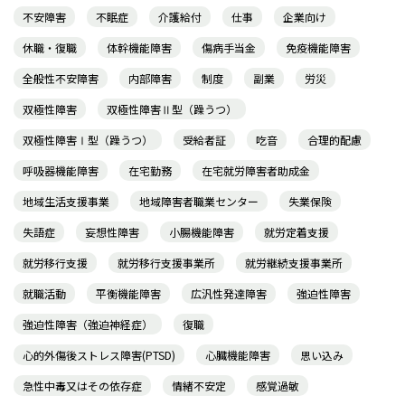
不安障害
不眠症
介護給付
仕事
企業向け
休職・復職
体幹機能障害
傷病手当金
免疫機能障害
全般性不安障害
内部障害
制度
副業
労災
双極性障害
双極性障害Ⅱ型（躁うつ）
双極性障害Ⅰ型（躁うつ）
受給者証
吃音
合理的配慮
呼吸器機能障害
在宅勤務
在宅就労障害者助成金
地域生活支援事業
地域障害者職業センター
失業保険
失語症
妄想性障害
小腸機能障害
就労定着支援
就労移行支援
就労移行支援事業所
就労継続支援事業所
就職活動
平衡機能障害
広汎性発達障害
強迫性障害
強迫性障害（強迫神経症）
復職
心的外傷後ストレス障害(PTSD)
心臓機能障害
思い込み
急性中毒又はその依存症
情緒不安定
感覚過敏