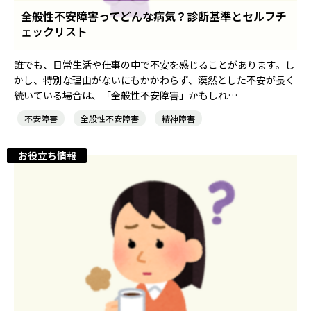
全般性不安障害ってどんな病気？診断基準とセルフチ
ェックリスト
就職・転職ノウハウ
障害のある新卒学生専門の就職エージェントサービス
誰でも、日常生活や仕事の中で不安を感じることがあります。し
お問い合わせ・よくある質問
かし、特別な理由がないにもかかわらず、漠然とした不安が長く
続いている場合は、「全般性不安障害」かもしれ…
求人検索・スカウトサービス
お問い合わせ
不安障害
全般性不安障害
精神障害
障害者専門の求人検索・スカウトサービス
よくある質問
お役立ち情報
就労移行支援サービス
メニューを閉じる
障害別専門支援の就労移行支援サービス
IT・Web制作スキルを身につける就労移行支援サービス