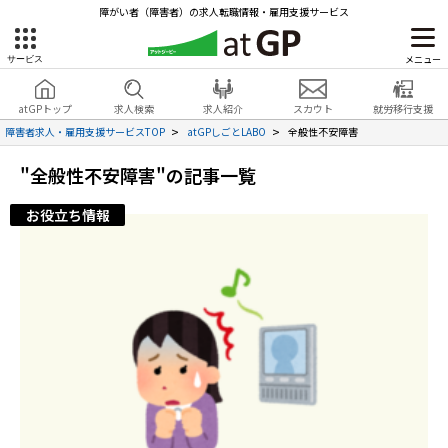
障がい者（障害者）の求人転職情報・雇用支援サービス
メニュー
サービス
障害者雇用のアットジーピー
就労移行支援
会員登録
無料
atGPトップ
求人検索
求人紹介
スカウト
就労移行支援
無料
サービスラインナップ
見学・お問い合わせ
障害者求人・雇用支援サービスTOP
atGPしごとLABO
全般性不安障害
atGPトップ
"全般性不安障害"の記事一覧
就転職支援サービス
お役立ち情報
障害者専門の就転職支援サービス
各種サービス
求人を検索する
障害者アスリート専門の就転職支援サービス
求人を紹介してもらう
スカウトを受ける
ハイスキルな障害者の転職支援サービス
就労支援サービス