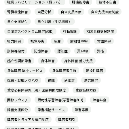
職業リハビリテーション（職リハ）
肝機能障害
肢体不自由
腎臓機能障害
自己分析
自立支援医療
自立支援医療制度
自立支援給付
自立訓練（生活訓練）
自閉症スペクトラム障害(ASD)
行動援護
補装具費支援制度
視力障害
視覚障害
解雇
解離性障害
言語障害
訓練等給付
記憶障害
認知症
買い物
資格
起立性調節障害
身体障害
身体障害 就労支援
身体障害 福祉サービス
身体障害者手帳
転換性障害
転職・就職ノウハウ
退職
過眠症
適応障害
重度心身障害児（者）医療費助成制度
重症筋無力症
関節リウマチ
限局性学習障害(学習障害/LD)
障害年金
障害支援区分
障害福祉サービス
障害等級
障害者トライアル雇用制度
障害者割引