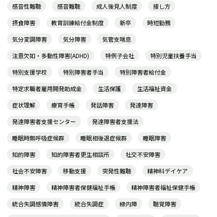
感音性難聴
感音難聴
成人後見人制度
接し方
摂食障害
教育訓練給付金制度
新卒
時短勤務
気分変調障害
気分障害
気管支喘息
注意欠如・多動性障害(ADHD)
特例子会社
特別児童扶養手当
特別支援学校
特別障害者手当
特別障害者給付金
特定求職者雇用開発助成金
生活保護
生活福祉資金
症状理解
療育手帳
発話障害
発達障害
発達障害者支援センター
発達障害者支援法
睡眠時無呼吸症候群
睡眠相後退症候群
睡眠障害
知的障害
知的障害者更生相談所
社交不安障害
社会不安障害
移動支援
突発性難聴
精神科デイケア
精神障害
精神障害者保健福祉手帳
精神障害者福祉保健手帳
統合失調感情障害
統合失調症
緑内障
聴覚障害