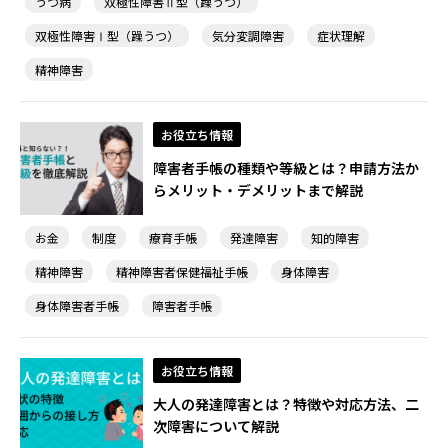
うつ病
双極性障害Ⅱ型（躁うつ）
双極性障害Ⅰ型（躁うつ）
気分変調障害
症状理解
精神障害
お役立ち情報
障害者手帳の種類や等級とは？申請方法か
らメリット・デメリットまで解説
お金
制度
療育手帳
発達障害
知的障害
精神障害
精神障害者保健福祉手帳
身体障害
身体障害者手帳
障害者手帳
お役立ち情報
大人の発達障害とは？特徴や対応方法、二
次障害について解説