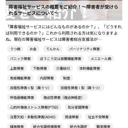
障害福祉サービスの概要をご紹介！～障害者が受けら
れるサービスについて～
就職・転職ノウハウ
障害のある新卒学生専門の就職エージェントサービス
「障害福祉サービスにはどんなものがあるのか？」、「どうすれ
お問い合わせ・よくある質問
ば利用できるのか？」これから利用される方は気になりますよ
ね。現在の障害福祉サービスは障害者総合支援法が…
求人検索・スカウトサービス
お問い合わせ
うつ病
お金
てんかん
パーソナリティ障害
障害者専門の求人検索・スカウトサービス
パニック障害
ぼうこう又は直腸機能障害
メニエール病
よくある質問
上肢障害
下肢障害
介護給付
体幹機能障害
免疫機能障害
内部障害
制度
就労移行支援サービス
メニューを閉じる
双極性障害Ⅱ型（躁うつ）
双極性障害Ⅰ型（躁うつ）
呼吸器機能障害
強迫性障害（強迫神経症）
障害別専門支援の就労移行支援サービス
心的外傷後ストレス障害(PTSD)
気分変調障害
注意欠如・多動性障害(ADHD)
発達障害
社会不安障害
IT・Web制作スキルを身につける就労移行支援サービス
精神障害
統合失調感情障害
統合失調症
聴覚障害