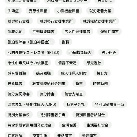
地域生活支援事業
地域障害者職業センター
失業保険
失語症
妄想性障害
小腸機能障害
就労定着支援
就労移行支援
就労移行支援事業所
就労継続支援事業所
就職活動
平衡機能障害
広汎性発達障害
強迫性障害
強迫性障害（強迫神経症）
復職
心的外傷後ストレス障害(PTSD)
心臓機能障害
思い込み
急性中毒又はその依存症
情緒不安定
感覚過敏
感音性難聴
感音難聴
成人後見人制度
接し方
摂食障害
教育訓練給付金制度
新卒
時短勤務
気分変調障害
気分障害
気管支喘息
注意欠如・多動性障害(ADHD)
特例子会社
特別児童扶養手当
特別支援学校
特別障害者手当
特別障害者給付金
特定求職者雇用開発助成金
生活保護
生活福祉資金
症状理解
療育手帳
発話障害
発達障害