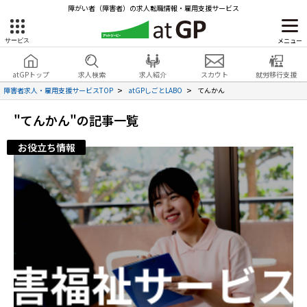
障がい者（障害者）の求人転職情報・雇用支援サービス
メニュー
サービス
障害者雇用のアットジーピー
就労移行支援
会員登録
無料
atGPトップ
求人検索
求人紹介
スカウト
就労移行支援
無料
サービスラインナップ
見学・お問い合わせ
障害者求人・雇用支援サービスTOP
atGPしごとLABO
てんかん
atGPトップ
"てんかん"の記事一覧
就転職支援サービス
お役立ち情報
障害者専門の就転職支援サービス
各種サービス
求人を検索する
障害者アスリート専門の就転職支援サービス
求人を紹介してもらう
スカウトを受ける
ハイスキルな障害者の転職支援サービス
就労支援サービス