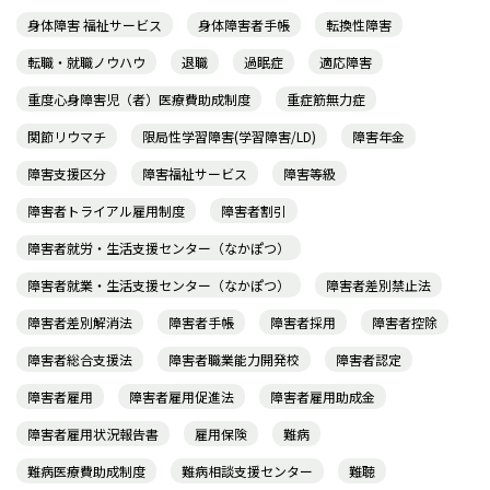
身体障害 福祉サービス
身体障害者手帳
転換性障害
転職・就職ノウハウ
退職
過眠症
適応障害
重度心身障害児（者）医療費助成制度
重症筋無力症
関節リウマチ
限局性学習障害(学習障害/LD)
障害年金
障害支援区分
障害福祉サービス
障害等級
障害者トライアル雇用制度
障害者割引
障害者就労・生活支援センター（なかぽつ）
障害者就業・生活支援センター（なかぽつ）
障害者差別禁止法
障害者差別解消法
障害者手帳
障害者採用
障害者控除
障害者総合支援法
障害者職業能力開発校
障害者認定
障害者雇用
障害者雇用促進法
障害者雇用助成金
障害者雇用状況報告書
雇用保険
難病
難病医療費助成制度
難病相談支援センター
難聴