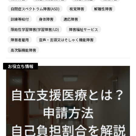
自閉症スペクトラム障害(ASD)
視覚障害
解離性障害
訓練等給付
身体障害
適応障害
農業生産サービス
限局性学習障害(学習障害/LD)
障害福祉サービス
障害者雇用
音声・言語又はそしゃく機能障害
高次脳機能障害
ご利用ガイド
お役立ち情報
法人向けページ
メニューを閉じる