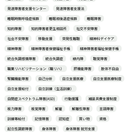
発達障害者支援センター
発達障害者支援法
睡眠時無呼吸症候群
睡眠相後退症候群
睡眠障害
知的障害
知的障害者更生相談所
社交不安障害
社会不安障害
移動支援
突発性難聴
精神科デイケア
精神障害
精神障害者保健福祉手帳
精神障害者福祉保健手帳
統合失調感情障害
統合失調症
緑内障
聴覚障害
職業リハビリテーション（職リハ）
肝機能障害
肢体不自由
腎臓機能障害
自己分析
自立支援医療
自立支援医療制度
自立支援給付
自立訓練（生活訓練）
自閉症スペクトラム障害(ASD)
行動援護
補装具費支援制度
視力障害
視覚障害
解雇
解離性障害
言語障害
訓練等給付
記憶障害
認知症
買い物
資格
起立性調節障害
身体障害
身体障害 就労支援