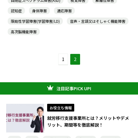
自閉症スペクトラム障害(ASD)
視覚障害
解離性障害
認知症
身体障害
適応障害
限局性学習障害(学習障害/LD)
音声・言語又はそしゃく機能障害
高次脳機能障害
1
2
注目記事PICK UP!
お役立ち情報
就労移行支援事業所とは？メリットやデメ
リット、期間等を徹底解説！