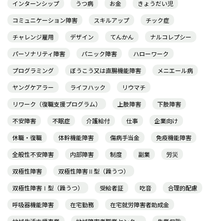
インターンシップ
うつ病
お金
きょうだい児
コミュニケーション障害
スキルアップ
チック症
チャレンジ雇用
デザイン
てんかん
ナルコレプシー
パーソナリティ障害
パニック障害
ハローワーク
プログラミング
ぼうこう又は直腸機能障害
メニエール病
ヤングケアラー
ライフハック
リウマチ
リワーク（復職支援プログラム）
上肢障害
下肢障害
不安障害
不眠症
介護給付
仕事
企業向け
休職・復職
体幹機能障害
傷病手当金
免疫機能障害
全般性不安障害
内部障害
制度
副業
労災
双極性障害
双極性障害Ⅱ型（躁うつ）
双極性障害Ⅰ型（躁うつ）
受給者証
吃音
合理的配慮
呼吸器機能障害
在宅勤務
在宅就労障害者助成金