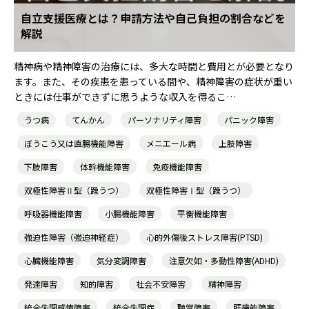
自立支援医療とは？申請方法や自己負担の割合などを
解説
精神病や精神障害の治療には、多大な時間と費用とが必要となり
ます。また、その疾患を患っている間や、精神障害の症状が重い
ときには仕事ができずに思うような収入を得るこ…
うつ病
てんかん
パーソナリティ障害
パニック障害
ぼうこう又は直腸機能障害
メニエール病
上肢障害
下肢障害
体幹機能障害
免疫機能障害
双極性障害Ⅱ型（躁うつ）
双極性障害Ⅰ型（躁うつ）
呼吸器機能障害
小腸機能障害
平衡機能障害
強迫性障害（強迫神経症）
心的外傷後ストレス障害(PTSD)
心臓機能障害
気分変調障害
注意欠如・多動性障害(ADHD)
発達障害
知的障害
社会不安障害
精神障害
統合失調感情障害
統合失調症
聴覚障害
肝機能障害