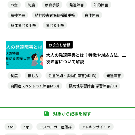
お金
制度
療育手帳
発達障害
知的障害
精神障害
精神障害者保健福祉手帳
身体障害
身体障害者手帳
障害者手帳
お役立ち情報
大人の発達障害とは？特徴や対応方法、二
次障害について解説
制度
接し方
注意欠如・多動性障害(ADHD)
発達障害
自閉症スペクトラム障害(ASD)
限局性学習障害(学習障害/LD)
対象から記事を探す
asd
hsp
アスペルガー症候群
アレキシサイミア