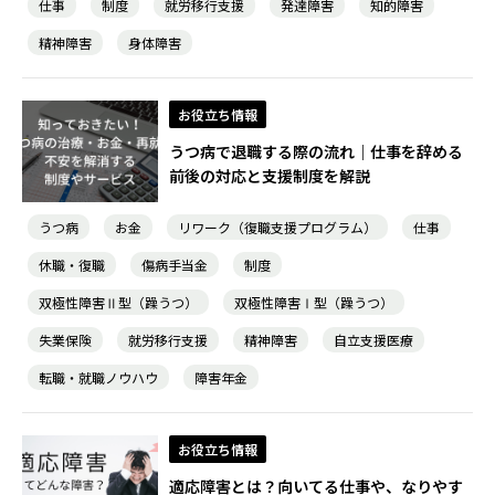
仕事
制度
就労移行支援
発達障害
知的障害
精神障害
身体障害
お役立ち情報
うつ病で退職する際の流れ｜仕事を辞める
前後の対応と支援制度を解説
うつ病
お金
リワーク（復職支援プログラム）
仕事
休職・復職
傷病手当金
制度
双極性障害Ⅱ型（躁うつ）
双極性障害Ⅰ型（躁うつ）
失業保険
就労移行支援
精神障害
自立支援医療
転職・就職ノウハウ
障害年金
お役立ち情報
適応障害とは？向いてる仕事や、なりやす