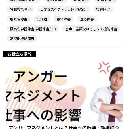
腎臓機能障害
自閉症スペクトラム障害(ASD)
視覚障害
解離性障害
認知症
身体障害
適応障害
限局性学習障害(学習障害/LD)
音声・言語又はそしゃく機能障害
高次脳機能障害
お役立ち情報
アンガーマネジメントとは？仕事への影響・効果につ