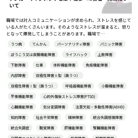
いて
職場では対人コミュニケーションが求められ、ストレスを感じて
いる人がたくさんいます。そのようなストレスが溜まると、怒り
となって爆発してしまうことがあります。職場で…
うつ病
てんかん
パーソナリティ障害
パニック障害
ぼうこう又は直腸機能障害
ライフハック
上肢障害
下肢障害
仕事
体幹機能障害
免疫機能障害
内部障害
双極性障害Ⅱ型（躁うつ）
双極性障害Ⅰ型（躁うつ）
呼吸器機能障害
小腸機能障害
平衡機能障害
心的外傷後ストレス障害(PTSD)
心臓機能障害
気分変調障害
注意欠如・多動性障害(ADHD)
知的障害
社会不安障害
精神障害
統合失調感情障害
統合失調症
聴覚障害
肝機能障害
腎臓機能障害