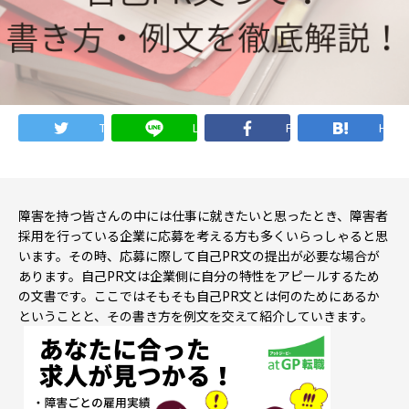
就職・転職ノウハウ
障害のある新卒学生専門の就職エージェントサービス
お問い合わせ・よくある質問
Twitter
LINE
Facebook
Hate
求人検索・スカウトサービス
お問い合わせ
障害者専門の求人検索・スカウトサービス
よくある質問
障害を持つ皆さんの中には仕事に就きたいと思ったとき、障害者
採用を行っている企業に応募を考える方も多くいらっしゃると思
います。その時、応募に際して自己PR文の提出が必要な場合が
就労移行支援サービス
あります。自己PR文は企業側に自分の特性をアピールするため
メニューを閉じる
の文書です。ここではそもそも自己PR文とは何のためにあるか
障害別専門支援の就労移行支援サービス
ということと、その書き方を例文を交えて紹介していきます。
IT・Web制作スキルを身につける就労移行支援サービス