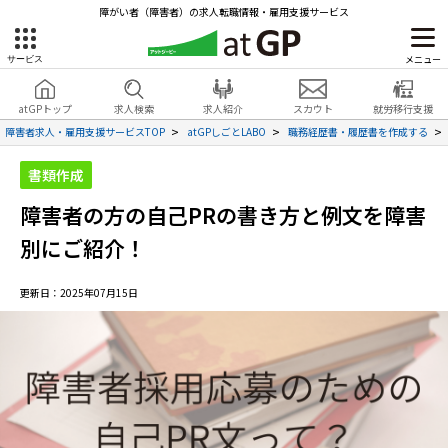
障がい者（障害者）の求人転職情報・雇用支援サービス
メニュー
サービス
障害者雇用のアットジーピー
就労移行支援
会員登録
無料
atGPトップ
求人検索
求人紹介
スカウト
就労移行支援
無料
サービスラインナップ
見学・お問い合わせ
障害者求人・雇用支援サービスTOP
atGPしごとLABO
職務経歴書・履歴書を作成する
atGPトップ
書類作成
就転職支援サービス
障害者の方の自己PRの書き方と例文を障害
障害者専門の就転職支援サービス
各種サービス
別にご紹介！
求人を検索する
更新日：2025年07月15日
障害者アスリート専門の就転職支援サービス
求人を紹介してもらう
スカウトを受ける
ハイスキルな障害者の転職支援サービス
就労支援サービス