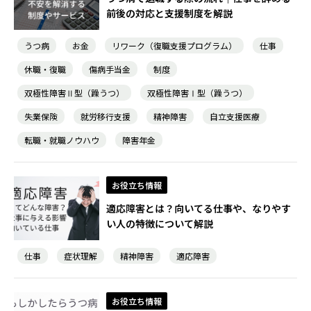
前後の対応と支援制度を解説
うつ病
お金
リワーク（復職支援プログラム）
仕事
休職・復職
傷病手当金
制度
双極性障害Ⅱ型（躁うつ）
双極性障害Ⅰ型（躁うつ）
失業保険
就労移行支援
精神障害
自立支援医療
転職・就職ノウハウ
障害年金
お役立ち情報
適応障害とは？向いてる仕事や、なりやす
い人の特徴について解説
仕事
症状理解
精神障害
適応障害
お役立ち情報