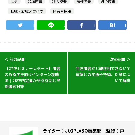
仕事
発達障害
知的障害
精神障害
身体障害
転職・就職ノウハウ
障害者採用
Twitter
LINE
Facebook
Hate
＜ 前の記事
次の記事 ＞
【27卒セミナーレポート】障害
発達障害だと報連相できない？
のある学生向けインターン攻略
病気との関係や特徴、対策につ
法｜26卒内定者が語る就活と早
いて解説
期選考対策
ライター：atGPLABO編集部（監修：戸