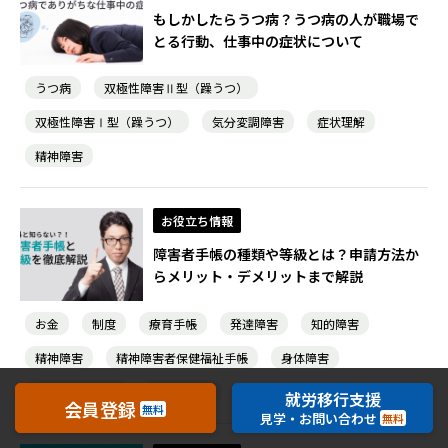
もしかしたらうつ病？うつ病の人が職場で
とる行動、仕事中の症状について
うつ病
双極性障害Ⅱ型（躁うつ）
双極性障害Ⅰ型（躁うつ）
気分変調障害
症状理解
精神障害
お役立ち情報
障害者手帳の種類や等級とは？申請方法か
らメリット・デメリットまで解説
お金
制度
療育手帳
発達障害
知的障害
精神障害
精神障害者保健福祉手帳
身体障害
身体障害者手帳
障害者手帳
就労移行支援
会員登録
無料
見学・お問い合わせ
無料