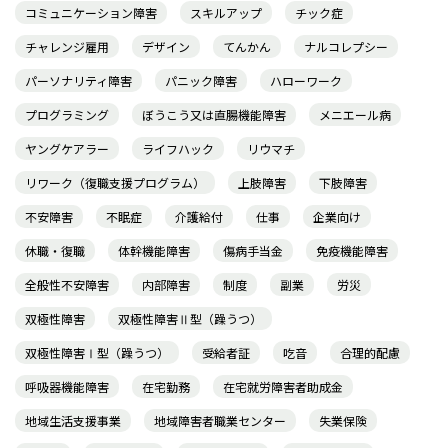
コミュニケーション障害
スキルアップ
チック症
チャレンジ雇用
デザイン
てんかん
ナルコレプシー
パーソナリティ障害
パニック障害
ハローワーク
プログラミング
ぼうこう又は直腸機能障害
メニエール病
ヤングケアラー
ライフハック
リウマチ
リワーク（復職支援プログラム）
上肢障害
下肢障害
不安障害
不眠症
介護給付
仕事
企業向け
休職・復職
体幹機能障害
傷病手当金
免疫機能障害
全般性不安障害
内部障害
制度
副業
労災
双極性障害
双極性障害Ⅱ型（躁うつ）
双極性障害Ⅰ型（躁うつ）
受給者証
吃音
合理的配慮
呼吸器機能障害
在宅勤務
在宅就労障害者助成金
地域生活支援事業
地域障害者職業センター
失業保険