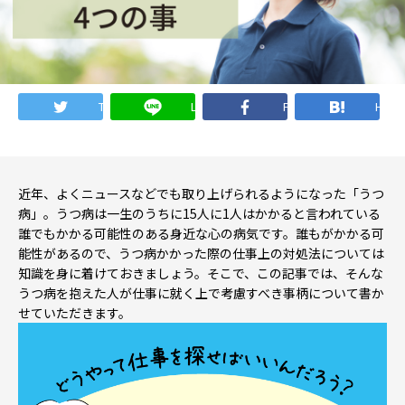
就職・転職ノウハウ
障害のある新卒学生専門の就職エージェントサービス
お問い合わせ・よくある質問
Twitter
LINE
Facebook
Hate
求人検索・スカウトサービス
お問い合わせ
障害者専門の求人検索・スカウトサービス
よくある質問
近年、よくニュースなどでも取り上げられるようになった「うつ
病」。うつ病は一生のうちに15人に1人はかかると言われている
誰でもかかる可能性のある身近な心の病気です。誰もがかかる可
能性があるので、うつ病かかった際の仕事上の対処法については
就労移行支援サービス
知識を身に着けておきましょう。そこで、この記事では、そんな
メニューを閉じる
うつ病を抱えた人が仕事に就く上で考慮すべき事柄について書か
障害別専門支援の就労移行支援サービス
せていただきます。
IT・Web制作スキルを身につける就労移行支援サービス