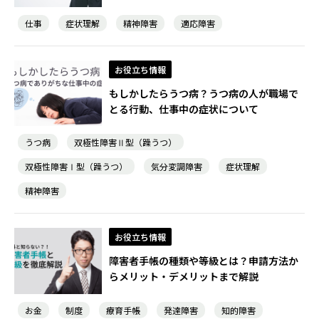
仕事
症状理解
精神障害
適応障害
お役立ち情報
もしかしたらうつ病？うつ病の人が職場で
とる行動、仕事中の症状について
うつ病
双極性障害Ⅱ型（躁うつ）
双極性障害Ⅰ型（躁うつ）
気分変調障害
症状理解
精神障害
お役立ち情報
障害者手帳の種類や等級とは？申請方法か
らメリット・デメリットまで解説
お金
制度
療育手帳
発達障害
知的障害