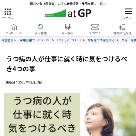
障がい者（障害者）の求人転職情報・雇用支援サービス
メニュー
サービス
障害者雇用のアットジーピー
就労移行支援
会員登録
無料
atGPトップ
求人検索
求人紹介
スカウト
就労移行支援
無料
サービスラインナップ
見学・お問い合わせ
障害者求人・雇用支援サービスTOP
atGPしごとLABO
就転職の準備をする
業界・職
atGPトップ
就転職支援サービス
うつ病の人が仕事に就く時に気をつけるべ
き4つの事
障害者専門の就転職支援サービス
各種サービス
更新日：2023年02月13日
求人を検索する
障害者アスリート専門の就転職支援サービス
求人を紹介してもらう
スカウトを受ける
ハイスキルな障害者の転職支援サービス
就労支援サービス