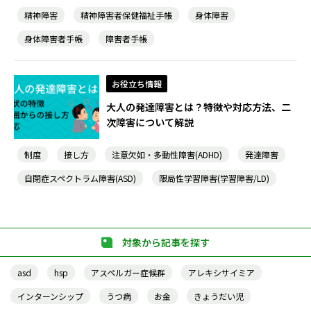
精神障害
精神障害者保健福祉手帳
身体障害
身体障害者手帳
障害者手帳
お役立ち情報
大人の発達障害とは？特徴や対応方法、二
次障害について解説
制度
接し方
注意欠如・多動性障害(ADHD)
発達障害
自閉症スペクトラム障害(ASD)
限局性学習障害(学習障害/LD)
対象から記事を探す
asd
hsp
アスペルガー症候群
アレキシサイミア
インターンシップ
うつ病
お金
きょうだい児