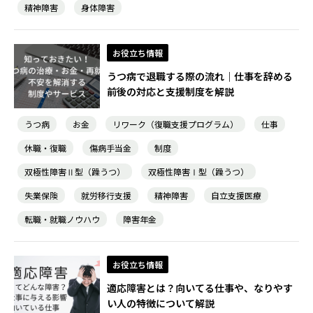
精神障害
身体障害
お役立ち情報
うつ病で退職する際の流れ｜仕事を辞める
前後の対応と支援制度を解説
うつ病
お金
リワーク（復職支援プログラム）
仕事
休職・復職
傷病手当金
制度
双極性障害Ⅱ型（躁うつ）
双極性障害Ⅰ型（躁うつ）
失業保険
就労移行支援
精神障害
自立支援医療
転職・就職ノウハウ
障害年金
お役立ち情報
適応障害とは？向いてる仕事や、なりやす
い人の特徴について解説