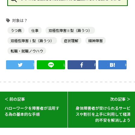
うつ病
仕事
双極性障害Ⅱ型（躁うつ）
双極性障害Ⅰ型（躁うつ）
症状理解
精神障害
転職・就職ノウハウ
Twitter
LINE
Facebook
Hate
＜ 前の記事
次の記事 ＞
ハローワークを障害者が活用す
身体障害者が受けられるサービ
る為の基本的な手順
スや割引を上手に利用して経済
的不安を解消しよう