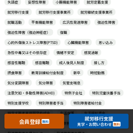
失語症
妄想性障害
小腸機能障害
就労定着支援
就労移行支援
就労移行支援事業所
就労継続支援事業所
就職活動
平衡機能障害
広汎性発達障害
強迫性障害
強迫性障害（強迫神経症）
復職
心的外傷後ストレス障害(PTSD)
心臓機能障害
思い込み
急性中毒又はその依存症
情緒不安定
感覚過敏
感音性難聴
感音難聴
成人後見人制度
接し方
摂食障害
教育訓練給付金制度
新卒
時短勤務
気分変調障害
気分障害
気管支喘息
注意欠如・多動性障害(ADHD)
特例子会社
特別児童扶養手当
特別支援学校
特別障害者手当
特別障害者給付金
特定求職者雇用開発助成金
生活保護
生活福祉資金
就労移行支援
会員登録
無料
症状理解
療育手帳
発話障害
発達障害
見学・お問い合わせ
無料