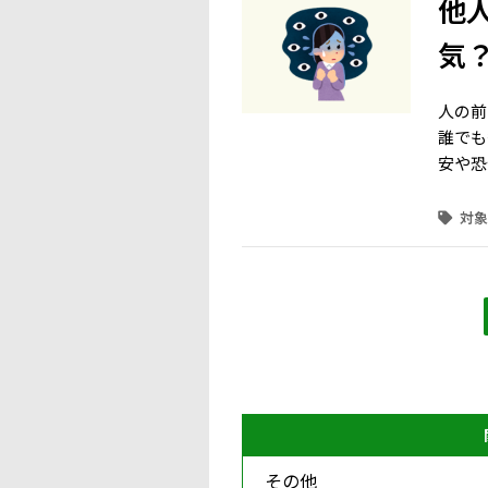
他
気
人の前
誰でも
安や恐
その他