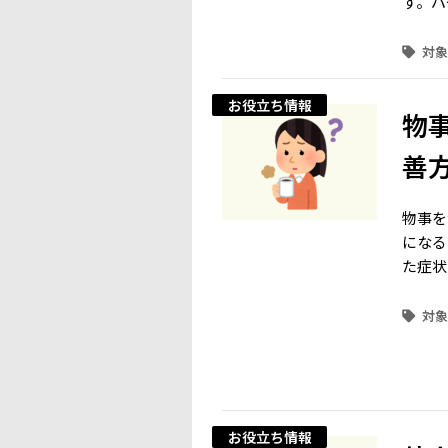
す。パ
お役立ち情報
物
善
物事を
になる
た症状
お役立ち情報