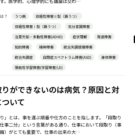
す。医学的、心理学的にも議論は交わ…
うつ病
双極性障害Ⅱ型（躁うつ）
双極性障害Ⅰ型（躁うつ）
気分変調障害
注意欠如・多動性障害(ADHD)
症状理解
発達障害
知的障害
精神障害
統合失調感情障害
統合失調症
自閉症スペクトラム障害(ASD)
身体障害
限局性学習障害(学習障害/LD)
取りができないのは病気？原因と対
について
り」とは、事を運ぶ順番や仕方のことを指します。「段取り
仕事二分」という言葉がある通り、仕事において段取り（事
備）がとても重要で、仕事の出来の大…