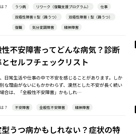
うつ病
リワーク（復職支援プログラム）
仕事
双極性障害Ⅱ型（躁うつ）
双極性障害Ⅰ型（躁うつ）
復職
気分変調障害
精神障害
般性不安障害ってどんな病気？診断
準とセルフチェックリスト
、日常生活や仕事の中で不安を感じることがあります。しか
別な理由がないにもかかわらず、漠然とした不安が長く続い
場合は、「全般性不安障害」かもしれ…
不安障害
全般性不安障害
精神障害
定型うつ病かもしれない？症状の特