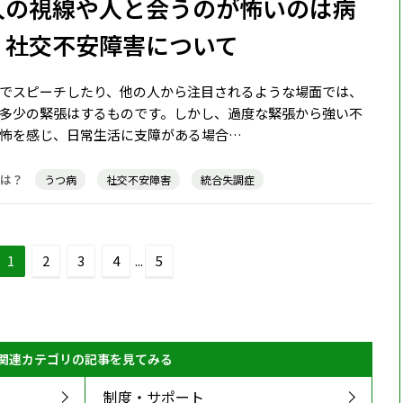
人の視線や人と会うのが怖いのは病
？社交不安障害について
でスピーチしたり、他の人から注目されるような場面では、
多少の緊張はするものです。しかし、過度な緊張から強い不
怖を感じ、日常生活に支障がある場合…
うつ病
社交不安障害
統合失調症
1
2
3
4
...
5
関連カテゴリの記事を見てみる
制度・サポート