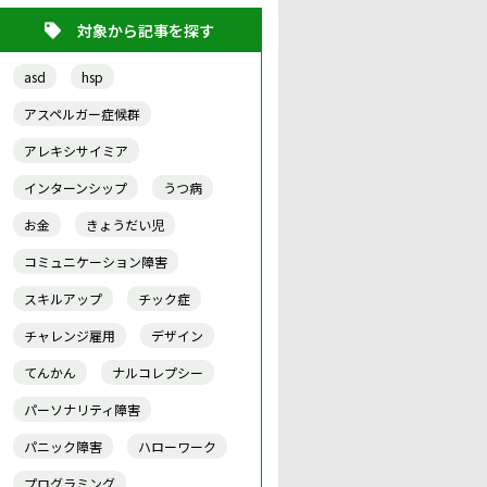
対象から記事を探す
asd
hsp
アスペルガー症候群
アレキシサイミア
インターンシップ
うつ病
お金
きょうだい児
コミュニケーション障害
スキルアップ
チック症
チャレンジ雇用
デザイン
てんかん
ナルコレプシー
パーソナリティ障害
パニック障害
ハローワーク
プログラミング