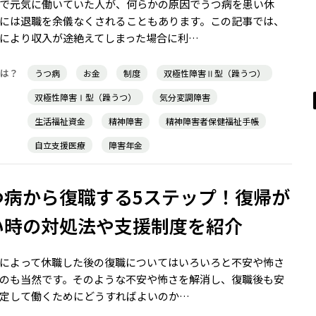
で元気に働いていた人が、何らかの原因でうつ病を患い休
には退職を余儀なくされることもあります。この記事では、
により収入が途絶えてしまった場合に利…
うつ病
お金
制度
双極性障害Ⅱ型（躁うつ）
双極性障害Ⅰ型（躁うつ）
気分変調障害
生活福祉資金
精神障害
精神障害者保健福祉手帳
自立支援医療
障害年金
つ病から復職する5ステップ！復帰が
い時の対処法や支援制度を紹介
によって休職した後の復職についてはいろいろと不安や怖さ
のも当然です。そのような不安や怖さを解消し、復職後も安
定して働くためにどうすればよいのか…