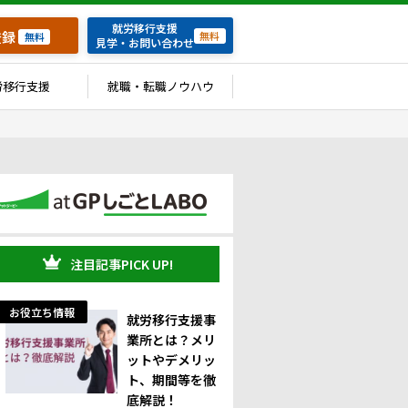
就労移行支援
登録
無料
無料
見学・お問い合わせ
労移行支援
就職・転職ノウハウ
注目記事PICK UP!
お役立ち情報
就労移行支援事
業所とは？メリ
ットやデメリッ
ト、期間等を徹
底解説！