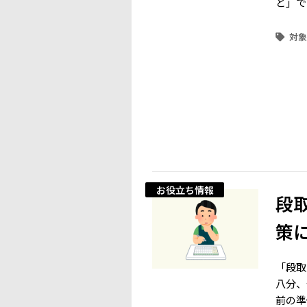
と」で
お役立ち情報
段
策
「段取
八分、
前の準