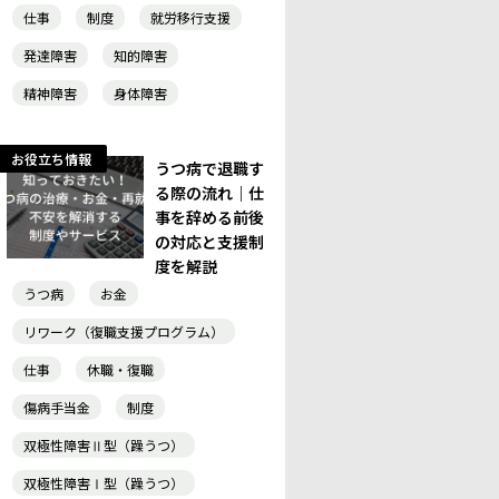
仕事
制度
就労移行支援
発達障害
知的障害
精神障害
身体障害
お役立ち情報
うつ病で退職す
る際の流れ｜仕
事を辞める前後
の対応と支援制
度を解説
うつ病
お金
リワーク（復職支援プログラム）
仕事
休職・復職
傷病手当金
制度
双極性障害Ⅱ型（躁うつ）
双極性障害Ⅰ型（躁うつ）