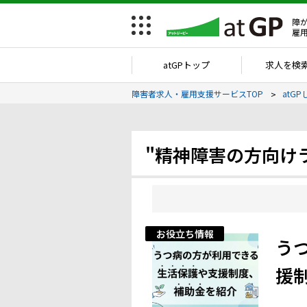
障
雇
atGPトップ
求人を検
障害者求人・雇用支援サービスTOP
atGP
"精神障害の方向け
お役立ち情報
う
援