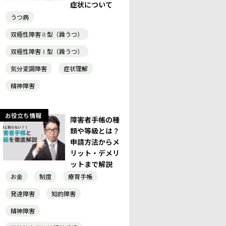
症状について
うつ病
双極性障害Ⅱ型（躁うつ）
双極性障害Ⅰ型（躁うつ）
気分変調障害
症状理解
精神障害
お役立ち情報
障害者手帳の種
類や等級とは？
申請方法からメ
リット・デメリ
ットまで解説
お金
制度
療育手帳
発達障害
知的障害
精神障害