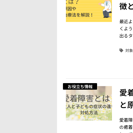
徴
最近よ
くよう
出るタ
お役立ち情報
愛
と
愛着障
の癒着