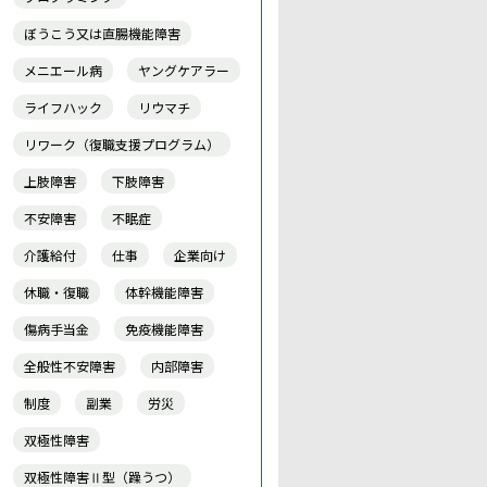
ぼうこう又は直腸機能障害
メニエール病
ヤングケアラー
ライフハック
リウマチ
リワーク（復職支援プログラム）
上肢障害
下肢障害
不安障害
不眠症
介護給付
仕事
企業向け
休職・復職
体幹機能障害
傷病手当金
免疫機能障害
全般性不安障害
内部障害
制度
副業
労災
双極性障害
双極性障害Ⅱ型（躁うつ）