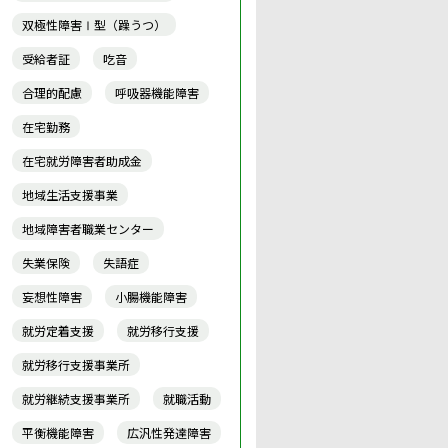
双極性障害Ⅰ型（躁うつ）
受給者証
吃音
合理的配慮
呼吸器機能障害
在宅勤務
在宅就労障害者助成金
地域生活支援事業
地域障害者職業センター
失業保険
失語症
妄想性障害
小腸機能障害
就労定着支援
就労移行支援
就労移行支援事業所
就労継続支援事業所
就職活動
平衡機能障害
広汎性発達障害