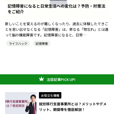
記憶障害になると日常生活への変化は？予防・対策法
をご紹介
就職・転職ノウハウ
障害のある新卒学生専門の就職エージェントサービス
新しいことを覚えるのが難しくなったり、過去に体験したできご
お問い合わせ・よくある質問
とを思い出せなくなる「記憶障害」は、単なる「物忘れ」とは違
って脳の機能障害です。記憶障害になると、日常…
求人検索・スカウトサービス
お問い合わせ
ライフハック
記憶障害
障害者専門の求人検索・スカウトサービス
よくある質問
就労移行支援サービス
メニューを閉じる
注目記事PICK UP!
障害別専門支援の就労移行支援サービス
お役立ち情報
就労移行支援事業所とは？メリットやデメ
リット、期間等を徹底解説！
IT・Web制作スキルを身につける就労移行支援サービス