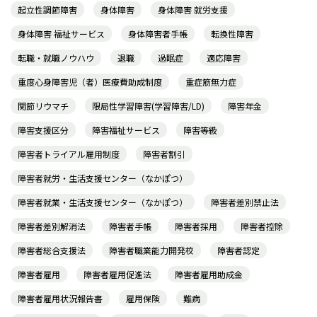
起立性調節障害
身体障害
身体障害 就労支援
身体障害 福祉サービス
身体障害者手帳
転換性障害
転職・就職ノウハウ
退職
過眠症
適応障害
重度心身障害児（者）医療費助成制度
重症筋無力症
関節リウマチ
限局性学習障害(学習障害/LD)
障害年金
障害支援区分
障害福祉サービス
障害等級
障害者トライアル雇用制度
障害者割引
障害者就労・生活支援センター（なかぽつ）
障害者就業・生活支援センター（なかぽつ）
障害者差別禁止法
障害者差別解消法
障害者手帳
障害者採用
障害者控除
障害者総合支援法
障害者職業能力開発校
障害者認定
障害者雇用
障害者雇用促進法
障害者雇用助成金
障害者雇用状況報告書
雇用保険
難病