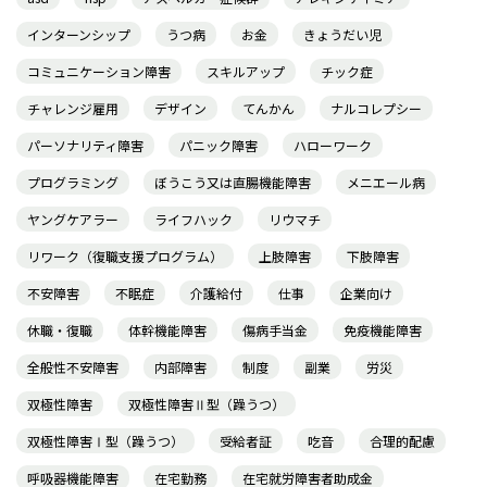
インターンシップ
うつ病
お金
きょうだい児
コミュニケーション障害
スキルアップ
チック症
チャレンジ雇用
デザイン
てんかん
ナルコレプシー
パーソナリティ障害
パニック障害
ハローワーク
プログラミング
ぼうこう又は直腸機能障害
メニエール病
ヤングケアラー
ライフハック
リウマチ
リワーク（復職支援プログラム）
上肢障害
下肢障害
不安障害
不眠症
介護給付
仕事
企業向け
休職・復職
体幹機能障害
傷病手当金
免疫機能障害
全般性不安障害
内部障害
制度
副業
労災
双極性障害
双極性障害Ⅱ型（躁うつ）
双極性障害Ⅰ型（躁うつ）
受給者証
吃音
合理的配慮
呼吸器機能障害
在宅勤務
在宅就労障害者助成金