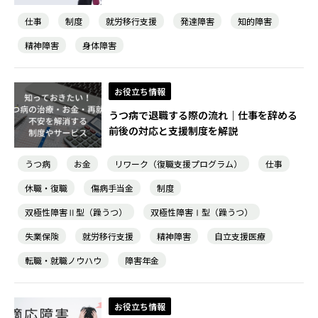
仕事
制度
就労移行支援
発達障害
知的障害
精神障害
身体障害
農業生産サービス
お役立ち情報
うつ病で退職する際の流れ｜仕事を辞める
前後の対応と支援制度を解説
ご利用ガイド
うつ病
お金
リワーク（復職支援プログラム）
仕事
休職・復職
傷病手当金
制度
法人向けページ
双極性障害Ⅱ型（躁うつ）
双極性障害Ⅰ型（躁うつ）
失業保険
就労移行支援
精神障害
自立支援医療
メニューを閉じる
転職・就職ノウハウ
障害年金
お役立ち情報