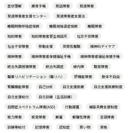
症状理解
療育手帳
発話障害
発達障害
発達障害者支援センター
発達障害者支援法
睡眠時無呼吸症候群
睡眠相後退症候群
睡眠障害
知的障害
知的障害者更生相談所
社交不安障害
社会不安障害
移動支援
突発性難聴
精神科デイケア
精神障害
精神障害者保健福祉手帳
精神障害者福祉保健手帳
統合失調感情障害
統合失調症
緑内障
聴覚障害
職業リハビリテーション（職リハ）
肝機能障害
肢体不自由
腎臓機能障害
自己分析
自立支援医療
自立支援医療制度
自立支援給付
自立訓練（生活訓練）
自閉症スペクトラム障害(ASD)
行動援護
補装具費支援制度
視力障害
視覚障害
解雇
解離性障害
言語障害
訓練等給付
記憶障害
認知症
買い物
資格