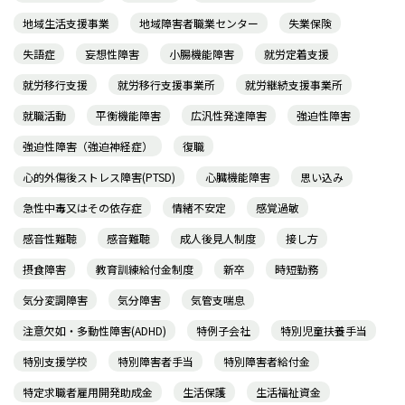
地域生活支援事業
地域障害者職業センター
失業保険
失語症
妄想性障害
小腸機能障害
就労定着支援
就労移行支援
就労移行支援事業所
就労継続支援事業所
就職活動
平衡機能障害
広汎性発達障害
強迫性障害
強迫性障害（強迫神経症）
復職
心的外傷後ストレス障害(PTSD)
心臓機能障害
思い込み
急性中毒又はその依存症
情緒不安定
感覚過敏
感音性難聴
感音難聴
成人後見人制度
接し方
摂食障害
教育訓練給付金制度
新卒
時短勤務
気分変調障害
気分障害
気管支喘息
注意欠如・多動性障害(ADHD)
特例子会社
特別児童扶養手当
特別支援学校
特別障害者手当
特別障害者給付金
特定求職者雇用開発助成金
生活保護
生活福祉資金