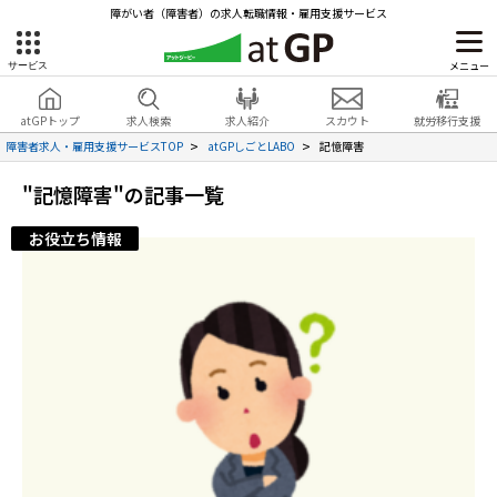
障がい者（障害者）の求人転職情報・雇用支援サービス
メニュー
サービス
障害者雇用のアットジーピー
就労移行支援
会員登録
無料
atGPトップ
求人検索
求人紹介
スカウト
就労移行支援
無料
サービスラインナップ
見学・お問い合わせ
障害者求人・雇用支援サービスTOP
atGPしごとLABO
記憶障害
atGPトップ
"記憶障害"の記事一覧
就転職支援サービス
お役立ち情報
障害者専門の就転職支援サービス
各種サービス
求人を検索する
障害者アスリート専門の就転職支援サービス
求人を紹介してもらう
スカウトを受ける
ハイスキルな障害者の転職支援サービス
就労支援サービス