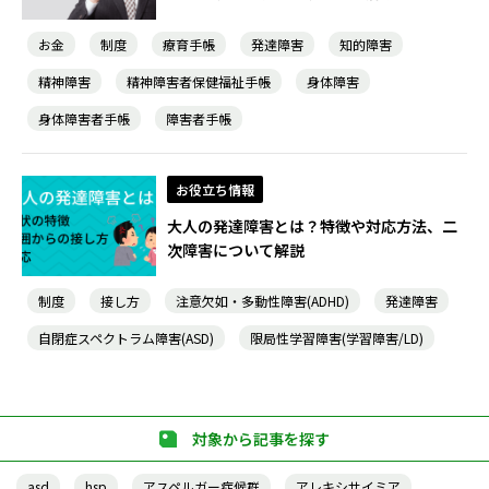
お金
制度
療育手帳
発達障害
知的障害
精神障害
精神障害者保健福祉手帳
身体障害
身体障害者手帳
障害者手帳
お役立ち情報
大人の発達障害とは？特徴や対応方法、二
次障害について解説
制度
接し方
注意欠如・多動性障害(ADHD)
発達障害
自閉症スペクトラム障害(ASD)
限局性学習障害(学習障害/LD)
対象から記事を探す
asd
hsp
アスペルガー症候群
アレキシサイミア