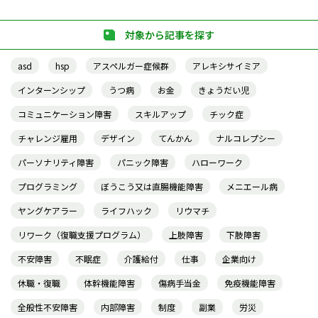
対象から記事を探す
asd
hsp
アスペルガー症候群
アレキシサイミア
インターンシップ
うつ病
お金
きょうだい児
コミュニケーション障害
スキルアップ
チック症
チャレンジ雇用
デザイン
てんかん
ナルコレプシー
パーソナリティ障害
パニック障害
ハローワーク
プログラミング
ぼうこう又は直腸機能障害
メニエール病
ヤングケアラー
ライフハック
リウマチ
リワーク（復職支援プログラム）
上肢障害
下肢障害
不安障害
不眠症
介護給付
仕事
企業向け
休職・復職
体幹機能障害
傷病手当金
免疫機能障害
全般性不安障害
内部障害
制度
副業
労災