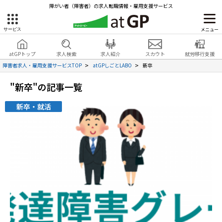
障がい者（障害者）の求人転職情報・雇用支援サービス
メニュー
サービス
障害者雇用のアットジーピー
就労移行支援
会員登録
無料
atGPトップ
求人検索
求人紹介
スカウト
就労移行支援
無料
サービスラインナップ
見学・お問い合わせ
障害者求人・雇用支援サービスTOP
atGPしごとLABO
新卒
atGPトップ
"新卒"の記事一覧
就転職支援サービス
新卒・就活
障害者専門の就転職支援サービス
各種サービス
求人を検索する
障害者アスリート専門の就転職支援サービス
求人を紹介してもらう
スカウトを受ける
ハイスキルな障害者の転職支援サービス
就労支援サービス