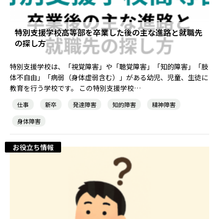
特別支援学校高等部を卒業した後の主な進路と就職先
農業生産サービス
の探し方
特別支援学校は、「視覚障害」や「聴覚障害」「知的障害」「肢
体不自由」「病弱（身体虚弱含む）」がある幼児、児童、生徒に
教育を行う学校です。 この特別支援学校…
ご利用ガイド
仕事
新卒
発達障害
知的障害
精神障害
身体障害
法人向けページ
お役立ち情報
メニューを閉じる