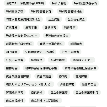
注意欠如・多動性障害(ADHD)
特例子会社
特別児童扶養手当
特別支援学校
特別障害者手当
特別障害者給付金
特定求職者雇用開発助成金
生活保護
生活福祉資金
症状理解
療育手帳
発話障害
発達障害
発達障害者支援センター
発達障害者支援法
睡眠時無呼吸症候群
睡眠相後退症候群
睡眠障害
知的障害
知的障害者更生相談所
社交不安障害
社会不安障害
移動支援
突発性難聴
精神科デイケア
精神障害
精神障害者保健福祉手帳
精神障害者福祉保健手帳
統合失調感情障害
統合失調症
緑内障
聴覚障害
職業リハビリテーション（職リハ）
肝機能障害
肢体不自由
腎臓機能障害
自己分析
自立支援医療
自立支援医療制度
自立支援給付
自立訓練（生活訓練）