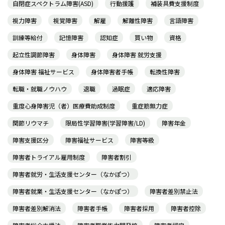
自閉症スペクトラム障害(ASD)
行動援護
補装具費支援制度
視力障害
視覚障害
解雇
解離性障害
言語障害
訓練等給付
記憶障害
認知症
買い物
資格
起立性調節障害
身体障害
身体障害 就労支援
身体障害 福祉サービス
身体障害者手帳
転換性障害
転職・就職ノウハウ
退職
過眠症
適応障害
重度心身障害児（者）医療費助成制度
重症筋無力症
関節リウマチ
限局性学習障害(学習障害/LD)
障害年金
障害支援区分
障害福祉サービス
障害等級
障害者トライアル雇用制度
障害者割引
障害者就労・生活支援センター（なかぽつ）
障害者就業・生活支援センター（なかぽつ）
障害者差別禁止法
障害者差別解消法
障害者手帳
障害者採用
障害者控除