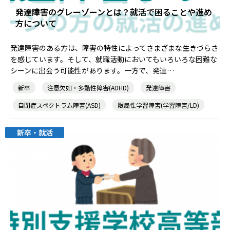
発達障害のグレーゾーンとは？就活で困ることや進め
方について
就職・転職ノウハウ
障害のある新卒学生専門の就職エージェントサービス
発達障害のある方は、障害の特性によってさまざまな生きづらさ
お問い合わせ・よくある質問
を感じています。そして、就職活動においてもいろいろな困難な
シーンに出会う可能性があります。一方で、発達…
求人検索・スカウトサービス
お問い合わせ
新卒
注意欠如・多動性障害(ADHD)
発達障害
障害者専門の求人検索・スカウトサービス
自閉症スペクトラム障害(ASD)
限局性学習障害(学習障害/LD)
よくある質問
新卒・就活
就労移行支援サービス
メニューを閉じる
障害別専門支援の就労移行支援サービス
IT・Web制作スキルを身につける就労移行支援サービス