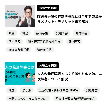
お役立ち情報
障害者手帳の種類や等級とは？申請方法か
らメリット・デメリットまで解説
お金
制度
療育手帳
発達障害
知的障害
精神障害
精神障害者保健福祉手帳
身体障害
身体障害者手帳
障害者手帳
お役立ち情報
大人の発達障害とは？特徴や対応方法、二
次障害について解説
制度
接し方
注意欠如・多動性障害(ADHD)
発達障害
自閉症スペクトラム障害(ASD)
限局性学習障害(学習障害/LD)