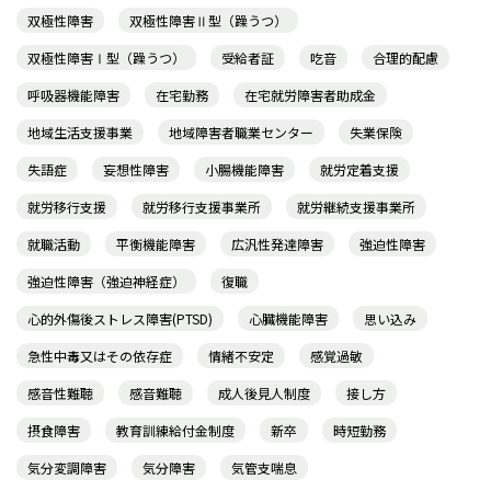
双極性障害
双極性障害Ⅱ型（躁うつ）
双極性障害Ⅰ型（躁うつ）
受給者証
吃音
合理的配慮
呼吸器機能障害
在宅勤務
在宅就労障害者助成金
地域生活支援事業
地域障害者職業センター
失業保険
失語症
妄想性障害
小腸機能障害
就労定着支援
就労移行支援
就労移行支援事業所
就労継続支援事業所
就職活動
平衡機能障害
広汎性発達障害
強迫性障害
強迫性障害（強迫神経症）
復職
心的外傷後ストレス障害(PTSD)
心臓機能障害
思い込み
急性中毒又はその依存症
情緒不安定
感覚過敏
感音性難聴
感音難聴
成人後見人制度
接し方
摂食障害
教育訓練給付金制度
新卒
時短勤務
気分変調障害
気分障害
気管支喘息