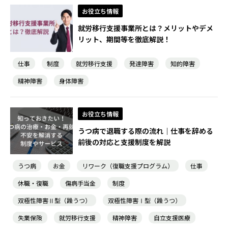
お役立ち情報
就労移行支援事業所とは？メリットやデメ
リット、期間等を徹底解説！
仕事
制度
就労移行支援
発達障害
知的障害
精神障害
身体障害
お役立ち情報
うつ病で退職する際の流れ｜仕事を辞める
前後の対応と支援制度を解説
うつ病
お金
リワーク（復職支援プログラム）
仕事
休職・復職
傷病手当金
制度
双極性障害Ⅱ型（躁うつ）
双極性障害Ⅰ型（躁うつ）
失業保険
就労移行支援
精神障害
自立支援医療