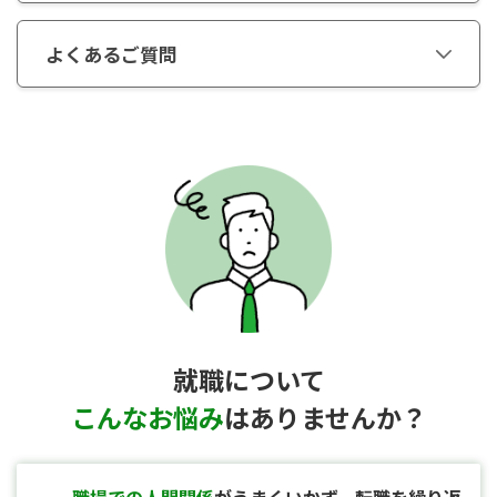
よくあるご質問
就職について
こんなお悩み
はありませんか？
就職
職場での人間関係
がうまくいかず、
転職を繰り返