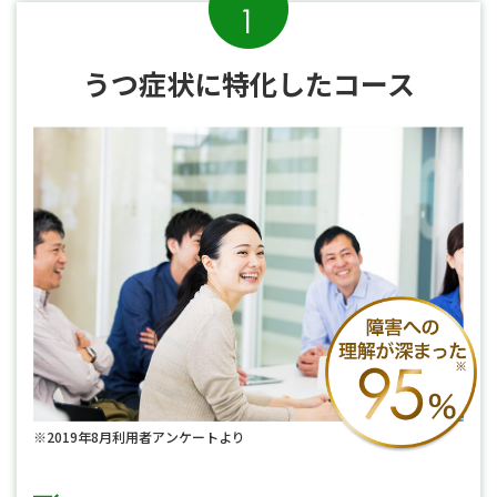
うつ症状に
特化したコース
うつ
※2019年8月利用者アンケートより