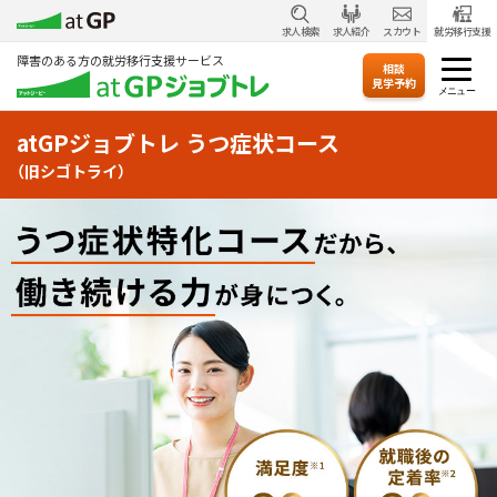
求人検索
求人紹介
スカウト
就労移行支援
障害のある方の就労移行支援サービス
相談
見学予約
atGPジョブトレ うつ症状コース
（旧シゴトライ）