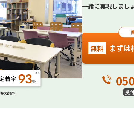
一緒に実現しまし
まずは
無料
050
受
年後の定着率