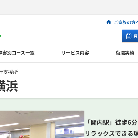
ご家族の方
資
障害別コース一覧
サービス内容
就職実績
行支援所
横浜
「関内駅」徒歩6
リラックスできる