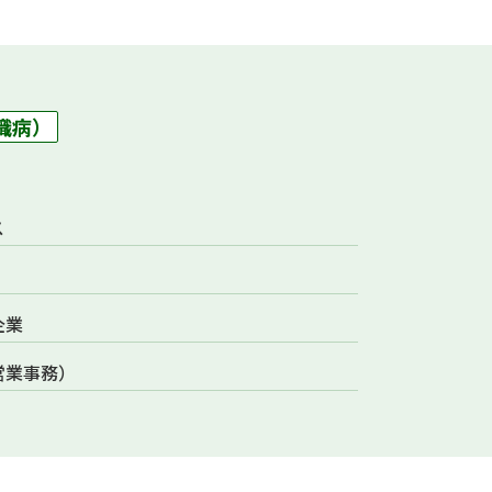
織病）
ス
企業
営業事務）