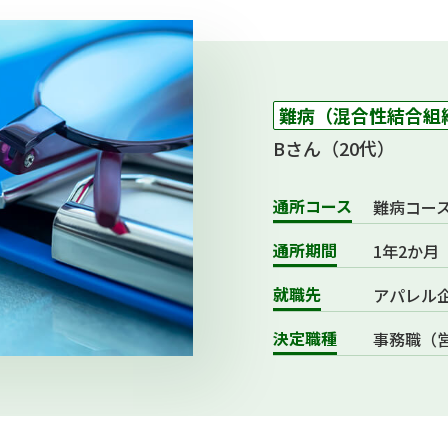
難病（混合性結合組
Bさん（20代）
通所コース
難病コー
通所期間
1年2か月
就職先
アパレル
決定職種
事務職（