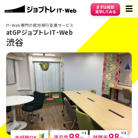
まずは相談
見学してみる
IT・Web専門の就労移行支援サービス
atGPジョブトレIT・Web
まずは相談・見学してみる
無料
渋谷
資料請求
無料
コース
特長
受講スタイル
費用