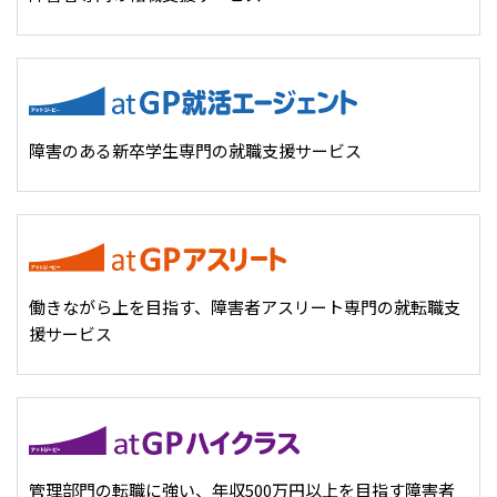
ハイスキルな障害者の転職支援サービス
就労移行支援サービス
就職・転職ノウハウ
障害のある新卒学生専門の就職エージェントサービス
障害のある新卒学生専門の就職支援サービス
お問い合わせ・よくある質問
求人検索・スカウトサービス
お問い合わせ
障害者専門の求人検索・スカウトサービス
よくある質問
働きながら上を目指す、障害者アスリート専門の就転職支
援サービス
採用をお考えの企業様はこちら
就労移行支援サービス
メニューを閉じる
障害別専門支援の就労移行支援サービス
管理部門の転職に強い、年収500万円以上を目指す障害者