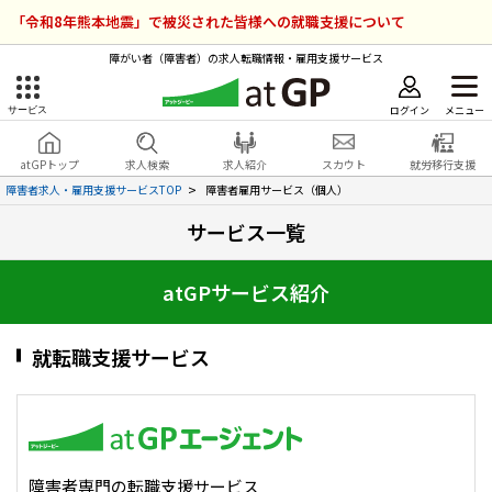
「令和8年熊本地震」で被災された皆様への就職支援について
障がい者（障害者）の求人転職情報・雇用支援サービス
ログイン
メニュー
サービス
障害者雇用のアットジーピー
ログイン
会員登録
atGPトップ
求人検索
求人紹介
スカウト
就労移行支援
無料
サービスラインナップ
障害者求人・雇用支援サービスTOP
障害者雇用サービス（個人）
サービス一覧
atGPトップ
就転職支援サービス
atGPサービス紹介
障害者専門の就転職支援サービス
各種サービス
就転職支援サービス
求人を検索する
障害者アスリート専門の就転職支援サービス
求人を紹介してもらう
スカウトを受ける
障害者専門の転職支援サービス