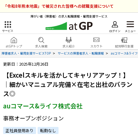
「令和8年熊本地震」で被災された皆様への就職支援について
障がい者（障害者）の求人転職情報・雇用支援サービス
ログイン
メニュー
サービス
障害者雇用のアットジーピー
ログイン
会員登録
atGPトップ
求人検索
求人紹介
スカウト
就労移行支援
無料
サービスラインナップ
障害者求人・雇用支援サービスTOP
サービスの障害者求人・転職情報
auコマース&ライ
更新日：2025年12月26日
atGPトップ
就転職支援サービス
【Excelスキルを活かしてキャリアアップ！】
障害者専門の就転職支援サービス
｜細かいマニュアル完備×在宅と出社のバラン
各種サービス
ス◎
求人を検索する
auコマース&ライフ株式会社
障害者アスリート専門の就転職支援サービス
求人を紹介してもらう
事務オープンポジション
正社員登用あり
転勤なし
スカウトを受ける