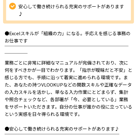
安心して働き続けられる充実のサポートがあります
IT・Web制作スキルを身につける就労移行支援サービス
♪
●Excelスキルが「組織の力」になる。手応えを感じる事務の
ソーシャルファームサービス
お仕事です
￣￣￣￣￣￣￣￣￣￣￣￣￣￣￣￣￣￣￣￣￣￣￣￣￣￣￣
しいたけ生産で実現する
￣￣￣￣￣
新しい障害者雇用支援サービス
業務ごとに非常に詳細なマニュアルが完備されており、次に
何をすべきかが一目でわかります。「指示が曖昧だと不安」と
感じる方でも、手順に沿って着実に進められる環境です。ま
た、あなたの持つVLOOKUPなどの関数スキルや正確なデータ
の入力スキルを活かし、単なる入力作業にとどまらず、集計
ご利用ガイド
や照合チェックなど、各部署が「今、必要としている」業務
をサポートいただきます。自分の仕事が誰かの役に立っている
法人向けページ
という実感を日々得られる環境です。
●安心して働き続けられる充実のサポートがあります♪
￣￣￣￣￣￣￣￣￣￣￣￣￣￣￣￣￣￣￣￣￣￣￣￣￣