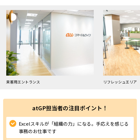
ハイスキルな障害者の転職支援サービス
就労移行支援サービス
就職・転職ノウハウ
障害のある新卒学生専門の就職エージェントサービス
お問い合わせ・よくある質問
求人検索・スカウトサービス
お問い合わせ
障害者専門の求人検索・スカウトサービス
よくある質問
来客用エントランス
リフレッシュエリア
採用をお考えの企業様はこちら
就労移行支援サービス
atGP担当者の注目ポイント！
メニューを閉じる
障害別専門支援の就労移行支援サービス
Excelスキルが「組織の力」になる。手応えを感じる
事務のお仕事です