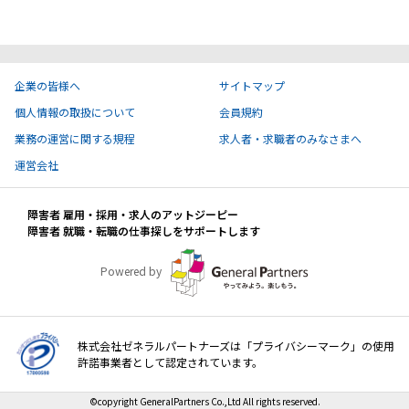
ハイスキルな障害者の転職支援サービス
就労移行支援サービス
就職・転職ノウハウ
企業の皆様へ
サイトマップ
障害のある新卒学生専門の就職エージェントサービス
個人情報の取扱について
会員規約
お問い合わせ・よくある質問
業務の運営に関する規程
求人者・求職者のみなさまへ
運営会社
求人検索・スカウトサービス
お問い合わせ
障害者 雇用・採用・求人のアットジーピー
障害者専門の求人検索・スカウトサービス
障害者 就職・転職の仕事探しをサポートします
よくある質問
Powered by
採用をお考えの企業様はこちら
就労移行支援サービス
株式会社ゼネラルパートナーズは「プライバシーマーク」の使用
メニューを閉じる
障害別専門支援の就労移行支援サービス
許諾事業者として認定されています。
©copyright GeneralPartners Co.,Ltd All rights reserved.