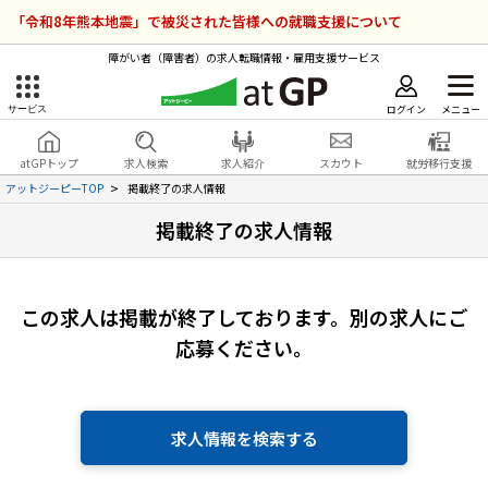
「令和8年熊本地震」で被災された皆様への就職支援について
障がい者（障害者）の求人転職情報・雇用支援サービス
ログイン
メニュー
サービス
障害者雇用のアットジーピー
ログイン
会員登録
atGPトップ
求人検索
求人紹介
スカウト
就労移行支援
無料
サービスラインナップ
アットジーピーTOP
掲載終了の求人情報
掲載終了の求人情報
atGPトップ
就転職支援サービス
障害者専門の就転職支援サービス
各種サービス
この求人は掲載が終了しております。
別の求人にご
応募ください。
求人を検索する
障害者アスリート専門の就転職支援サービス
求人を紹介してもらう
求人情報を検索する
スカウトを受ける