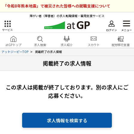
「令和8年熊本地震」で被災された皆様への就職支援について
障がい者（障害者）の求人転職情報・雇用支援サービス
ログイン
メニュー
サービス
障害者雇用のアットジーピー
ログイン
会員登録
atGPトップ
求人検索
求人紹介
スカウト
就労移行支援
無料
サービスラインナップ
アットジーピーTOP
掲載終了の求人情報
掲載終了の求人情報
atGPトップ
就転職支援サービス
障害者専門の就転職支援サービス
各種サービス
この求人は掲載が終了しております。
別の求人にご
応募ください。
求人を検索する
障害者アスリート専門の就転職支援サービス
求人を紹介してもらう
求人情報を検索する
スカウトを受ける