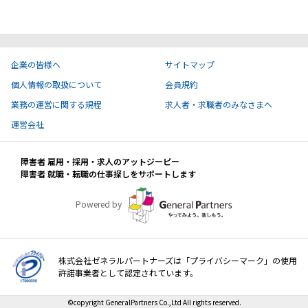
ハイスキルな障害者の転職支援サービス
就労移行支援サービス
就職・転職ノウハウ
企業の皆様へ
サイトマップ
障害のある新卒学生専門の就職エージェントサービス
個人情報の取扱について
会員規約
お問い合わせ・よくある質問
業務の運営に関する規程
求人者・求職者のみなさまへ
運営会社
求人検索・スカウトサービス
お問い合わせ
障害者 雇用・採用・求人のアットジーピー
障害者専門の求人検索・スカウトサービス
障害者 就職・転職の仕事探しをサポートします
よくある質問
Powered by
採用をお考えの企業様はこちら
就労移行支援サービス
株式会社ゼネラルパートナーズは「プライバシーマーク」の使用
メニューを閉じる
障害別専門支援の就労移行支援サービス
許諾事業者として認定されています。
©copyright GeneralPartners Co.,Ltd All rights reserved.