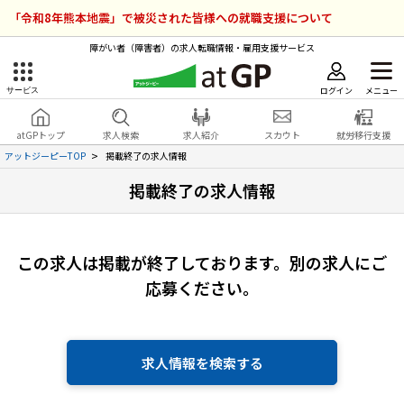
「令和8年熊本地震」で被災された皆様への就職支援について
障がい者（障害者）の求人転職情報・雇用支援サービス
ログイン
メニュー
サービス
障害者雇用のアットジーピー
ログイン
会員登録
atGPトップ
求人検索
求人紹介
スカウト
就労移行支援
無料
サービスラインナップ
アットジーピーTOP
掲載終了の求人情報
掲載終了の求人情報
atGPトップ
就転職支援サービス
障害者専門の就転職支援サービス
各種サービス
この求人は掲載が終了しております。
別の求人にご
応募ください。
求人を検索する
障害者アスリート専門の就転職支援サービス
求人を紹介してもらう
求人情報を検索する
スカウトを受ける