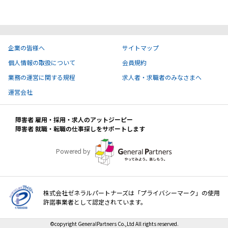
ハイスキルな障害者の転職支援サービス
就労移行支援サービス
就職・転職ノウハウ
企業の皆様へ
サイトマップ
障害のある新卒学生専門の就職エージェントサービス
個人情報の取扱について
会員規約
お問い合わせ・よくある質問
業務の運営に関する規程
求人者・求職者のみなさまへ
運営会社
求人検索・スカウトサービス
お問い合わせ
障害者 雇用・採用・求人のアットジーピー
障害者専門の求人検索・スカウトサービス
障害者 就職・転職の仕事探しをサポートします
よくある質問
Powered by
採用をお考えの企業様はこちら
就労移行支援サービス
株式会社ゼネラルパートナーズは「プライバシーマーク」の使用
メニューを閉じる
障害別専門支援の就労移行支援サービス
許諾事業者として認定されています。
©copyright GeneralPartners Co.,Ltd All rights reserved.