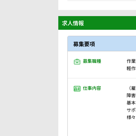
求人情報
募集要項
募集職種
作業
軽作
仕事内容
（雇
障害
基本
サポ
様々