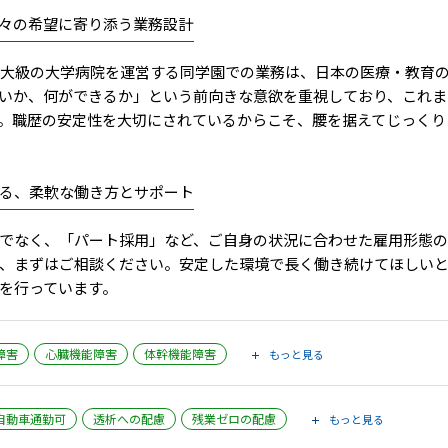
々の希望に寄り添う業務設計
￣￣￣￣￣￣￣￣￣￣￣￣￣
大級の大学病院を運営する同学園での業務は、日本の医療・教育
いか、何ができるか」という前向きな意欲を重視しており、これま
。職歴の安定性を大切にされているからこそ、腰を据えてじっくり
る、柔軟な働き方とサポート
￣￣￣￣￣￣￣￣￣￣￣￣￣
でなく、「パート採用」など、ご自身の状況に合わせた雇用形態の
、まずはご相談ください。安定した環境で長く働き続けてほしい
を行っています。
障害
心臓機能障害
体幹機能障害
もっと見る
自動車通勤可
透析への配慮
残業ゼロの配慮
もっと見る