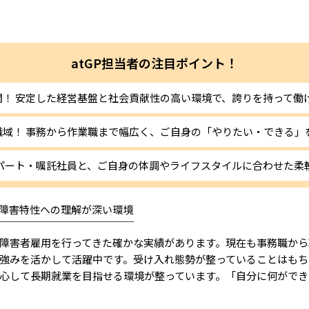
atGP担当者の注目ポイント！
関！ 安定した経営基盤と社会貢献性の高い環境で、誇りを持って働
職域！ 事務から作業職まで幅広く、ご自身の「やりたい・できる」
 パート・嘱託社員と、ご自身の体調やライフスタイルに合わせた柔
障害特性への理解が深い環境
￣￣￣￣￣￣￣￣￣￣￣￣￣
障害者雇用を行ってきた確かな実績があります。現在も事務職から
強みを活かして活躍中です。受け入れ態勢が整っていることはもち
心して長期就業を目指せる環境が整っています。「自分に何ができ