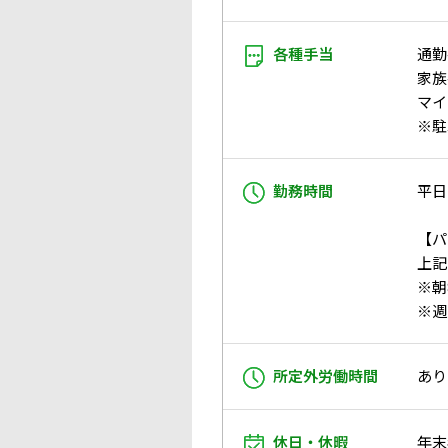
各種手当
通勤
家族
マイ
※駐
勤務時間
平日
【パ
上記
※朝
※週
所定外労働時間
あり
休日・休暇
年末