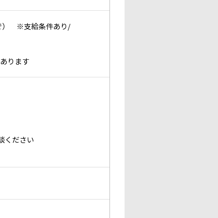
まで） ※支給条件あり/
があります
談ください