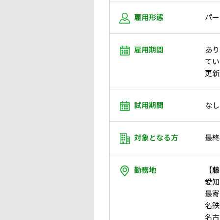
雇用形態
パー
雇用期間
あり
てい
更新
試用期間
なし
対象となる方
最終
勤務地
【藤
愛知
最寄
名鉄
名古