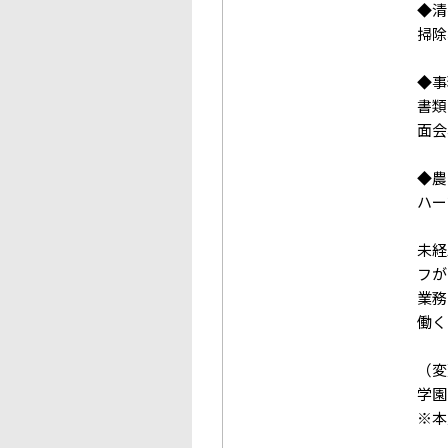
◆清
掃除
◆事
書類
面会
◆農
ハー
未経
フが
業務
働く
（変
学園
※本