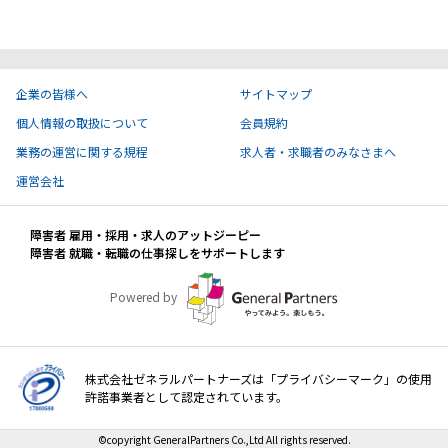
ハイスキルな障害者の転職支援サービス
就労移行支援サービス
就職・転職ノウハウ
企業の皆様へ
サイトマップ
障害のある新卒学生専門の就職エージェントサービス
個人情報の取扱について
会員規約
お問い合わせ・よくある質問
業務の運営に関する規程
求人者・求職者のみなさまへ
運営会社
求人検索・スカウトサービス
お問い合わせ
障害者 雇用・採用・求人のアットジーピー
障害者専門の求人検索・スカウトサービス
障害者 就職・転職の仕事探しをサポートします
よくある質問
Powered by
採用をお考えの企業様はこちら
就労移行支援サービス
株式会社ゼネラルパートナーズは「プライバシーマーク」の使用
メニューを閉じる
障害別専門支援の就労移行支援サービス
許諾事業者として認定されています。
©copyright GeneralPartners Co.,Ltd All rights reserved.