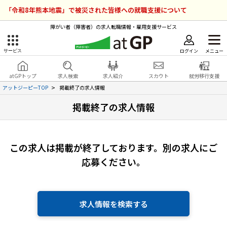
「令和8年熊本地震」で被災された皆様への就職支援について
障がい者（障害者）の求人転職情報・雇用支援サービス
ログイン
メニュー
サービス
障害者雇用のアットジーピー
ログイン
会員登録
atGPトップ
求人検索
求人紹介
スカウト
就労移行支援
無料
サービスラインナップ
アットジーピーTOP
掲載終了の求人情報
掲載終了の求人情報
atGPトップ
就転職支援サービス
障害者専門の就転職支援サービス
各種サービス
この求人は掲載が終了しております。
別の求人にご
応募ください。
求人を検索する
障害者アスリート専門の就転職支援サービス
求人を紹介してもらう
求人情報を検索する
スカウトを受ける