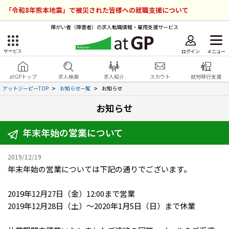
「令和8年熊本地震」で被災された皆様への就職支援について
障がい者（障害者）の求人転職情報・雇用支援サービス
ログイン
メニュー
サービス
障害者雇用のアットジーピー
ログイン
会員登録
atGPトップ
求人検索
求人紹介
スカウト
就労移行支援
無料
サービスラインナップ
アットジーピーTOP
お知らせ一覧
お知らせ
お知らせ
atGPトップ
就転職支援サービス
年末年始の営業について
障害者専門の就転職支援サービス
各種サービス
2019/12/19
求人を検索する
年末年始の営業については下記の通りでございます。
障害者アスリート専門の就転職支援サービス
2019年12月27日（金）12:00まで営業
求人を紹介してもらう
2019年12月28日（土）～2020年1月5日（日）まで休業
スカウトを受ける