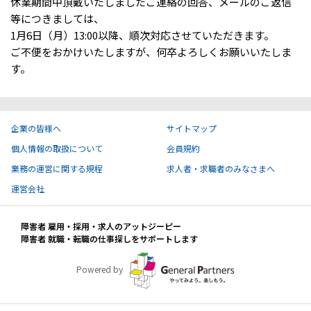
休業期間中頂戴いたしましたご連絡の回答、メールのご返信
ハイスキルな障害者の転職支援サービス
等につきましては、
就労移行支援サービス
1月6日（月）13:00以降、順次対応させていただきます。
ご不便をおかけいたしますが、何卒よろしくお願いいたしま
就職・転職ノウハウ
す。
障害のある新卒学生専門の就職エージェントサービス
お問い合わせ・よくある質問
企業の皆様へ
サイトマップ
求人検索・スカウトサービス
お問い合わせ
個人情報の取扱について
会員規約
障害者専門の求人検索・スカウトサービス
業務の運営に関する規程
求人者・求職者のみなさまへ
よくある質問
運営会社
採用をお考えの企業様はこちら
障害者 雇用・採用・求人のアットジーピー
就労移行支援サービス
障害者 就職・転職の仕事探しをサポートします
メニューを閉じる
障害別専門支援の就労移行支援サービス
Powered by