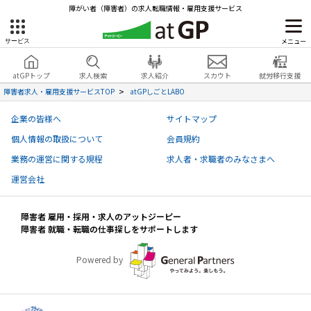
障がい者（障害者）の求人転職情報・雇用支援サービス
メニュー
サービス
障害者雇用のアットジーピー
就労移行支援
会員登録
無料
atGPトップ
求人検索
求人紹介
スカウト
就労移行支援
無料
サービスラインナップ
見学・お問い合わせ
障害者求人・雇用支援サービスTOP
atGPしごとLABO
atGPトップ
企業の皆様へ
サイトマップ
就転職支援サービス
個人情報の取扱について
会員規約
障害者専門の就転職支援サービス
業務の運営に関する規程
求人者・求職者のみなさまへ
各種サービス
運営会社
求人を検索する
障害者 雇用・採用・求人のアットジーピー
障害者アスリート専門の就転職支援サービス
障害者 就職・転職の仕事探しをサポートします
求人を紹介してもらう
Powered by
スカウトを受ける
ハイスキルな障害者の転職支援サービス
就労支援サービス