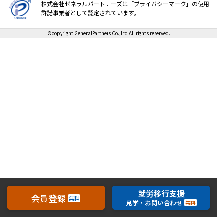
株式会社ゼネラルパートナーズは「プライバシーマーク」の使用
許諾事業者として認定されています。
就職・転職ノウハウ
障害のある新卒学生専門の就職エージェントサービス
©copyright GeneralPartners Co.,Ltd All rights reserved.
お問い合わせ・よくある質問
求人検索・スカウトサービス
お問い合わせ
障害者専門の求人検索・スカウトサービス
よくある質問
就労移行支援サービス
メニューを閉じる
障害別専門支援の就労移行支援サービス
就労移行支援
会員登録
無料
見学・お問い合わせ
無料
IT・Web制作スキルを身につける就労移行支援サービス